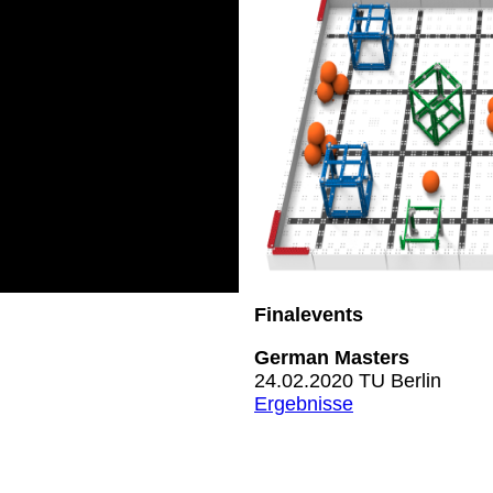
Finalevents
Germa
24.02.2
Ergebnisse
gart
DI-Haus