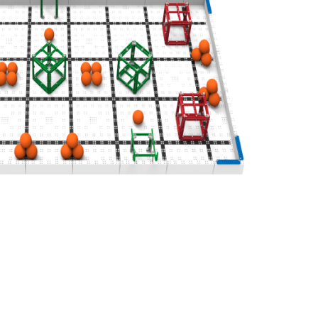
n Masters
020 TU Berlin